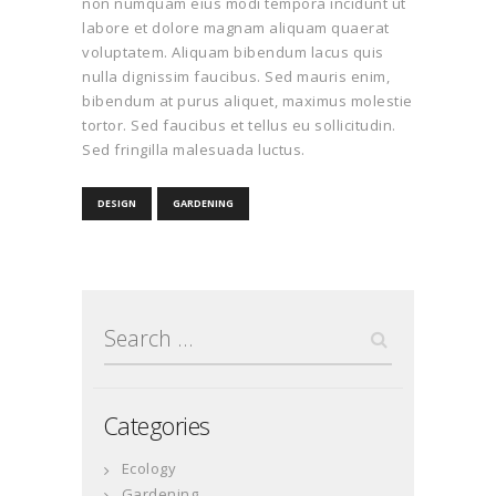
non numquam eius modi tempora incidunt ut
labore et dolore magnam aliquam quaerat
voluptatem. Aliquam bibendum lacus quis
nulla dignissim faucibus. Sed mauris enim,
bibendum at purus aliquet, maximus molestie
tortor. Sed faucibus et tellus eu sollicitudin.
Sed fringilla malesuada luctus.
DESIGN
GARDENING
Search
for:
Categories
Ecology
Gardening