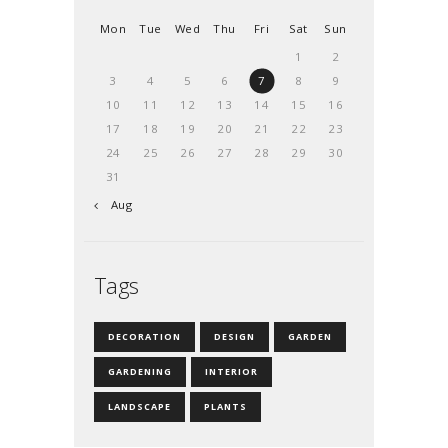
Mon
Tue
Wed
Thu
Fri
Sat
Sun
1
2
3
4
5
6
7
8
9
10
11
12
13
14
15
16
17
18
19
20
21
22
23
24
25
26
27
28
29
30
31
« Aug
Tags
DECORATION
DESIGN
GARDEN
GARDENING
INTERIOR
LANDSCAPE
PLANTS