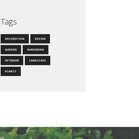
Tags
DECORATION
DESIGN
GARDEN
GARDENING
INTERIOR
LANDSCAPE
PLANTS