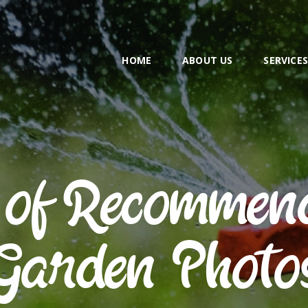
HOME
ABOUT US
HOME
ABOUT US
SERVICE
SERVICES
EMPLOYMENT
CONTACT
r of Recommend
Garden Photo