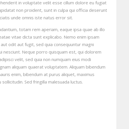
henderit in voluptate velit esse cillum dolore eu fugiat
upidatat non proident, sunt in culpa qui officia deserunt
ciatis unde omnis iste natus error sit.
dantium, totam rem aperiam, eaque ipsa quae ab illo
beatae vitae dicta sunt explicabo. Nemo enim ipsam
 aut odit aut fugit, sed quia consequuntur magni
ui nesciunt. Neque porro quisquam est, qui dolorem
adipisci velit, sed quia non numquam eius modi
magnam aliquam quaerat voluptatem. Aliquam bibendum
 mauris enim, bibendum at purus aliquet, maximus
sollicitudin. Sed fringilla malesuada luctus.