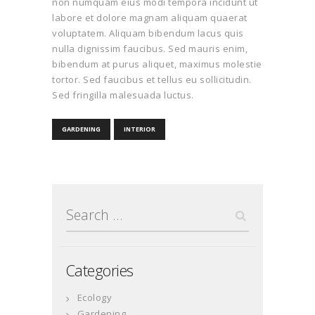
non numquam eius modi tempora incidunt ut
labore et dolore magnam aliquam quaerat
voluptatem. Aliquam bibendum lacus quis
nulla dignissim faucibus. Sed mauris enim,
bibendum at purus aliquet, maximus molestie
tortor. Sed faucibus et tellus eu sollicitudin.
Sed fringilla malesuada luctus.
GARDENING
INTERIOR
Search
for:
Categories
Ecology
Gardening