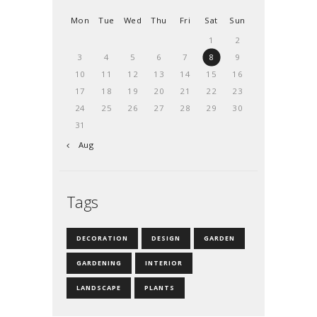
Mon
Tue
Wed
Thu
Fri
Sat
Sun
1
2
3
4
5
6
7
8
9
10
11
12
13
14
15
16
17
18
19
20
21
22
23
24
25
26
27
28
29
30
31
« Aug
Tags
DECORATION
DESIGN
GARDEN
GARDENING
INTERIOR
LANDSCAPE
PLANTS