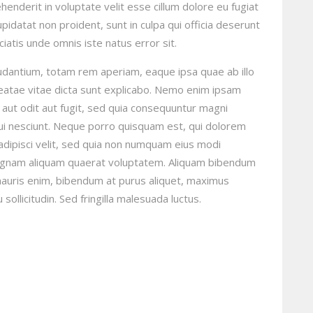
henderit in voluptate velit esse cillum dolore eu fugiat
upidatat non proident, sunt in culpa qui officia deserunt
ciatis unde omnis iste natus error sit.
dantium, totam rem aperiam, eaque ipsa quae ab illo
beatae vitae dicta sunt explicabo. Nemo enim ipsam
 aut odit aut fugit, sed quia consequuntur magni
ui nesciunt. Neque porro quisquam est, qui dolorem
adipisci velit, sed quia non numquam eius modi
magnam aliquam quaerat voluptatem. Aliquam bibendum
 mauris enim, bibendum at purus aliquet, maximus
sollicitudin. Sed fringilla malesuada luctus.