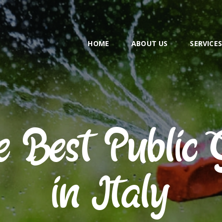
HOME
ABOUT US
HOME
ABOUT US
SERVICE
SERVICES
EMPLOYMENT
CONTACT
he Best Public
in Italy