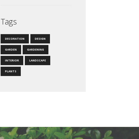
Tags
DECORATION
DESIGN
GARDEN
GARDENING
INTERIOR
LANDSCAPE
PLANTS