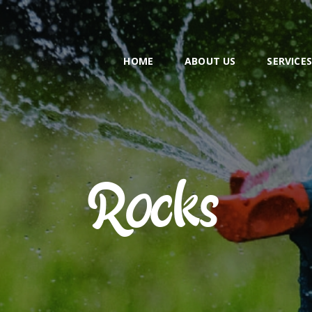
HOME
ABOUT US
HOME
ABOUT US
SERVICE
SERVICES
EMPLOYMENT
CONTACT
Rocks